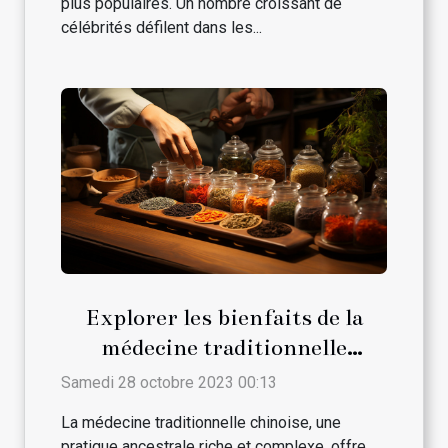
plus populaires. Un nombre croissant de
célébrités défilent dans les...
Explorer les bienfaits de la
médecine traditionnelle
chinoise
Samedi 28 octobre 2023 00:13
La médecine traditionnelle chinoise, une
pratique ancestrale riche et complexe, offre