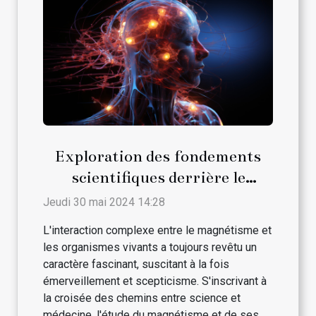
Exploration des fondements
scientifiques derrière le
magnétisme et son interaction
Jeudi 30 mai 2024 14:28
avec les traitements médicaux
L'interaction complexe entre le magnétisme et
conventionnels
les organismes vivants a toujours revêtu un
caractère fascinant, suscitant à la fois
émerveillement et scepticisme. S'inscrivant à
la croisée des chemins entre science et
médecine, l'étude du magnétisme et de ses