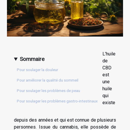
L’huile
Sommaire
de
CBD
Pour soulager la douleur
est
Pour améliorer la qualité du sommeil
une
huile
Pour soulager les problèmes de peau
qui
Pour soulager les problèmes gastro-intestinaux
existe
depuis des années et qui est connue de plusieurs
personnes. Issue du cannabis, elle possède de