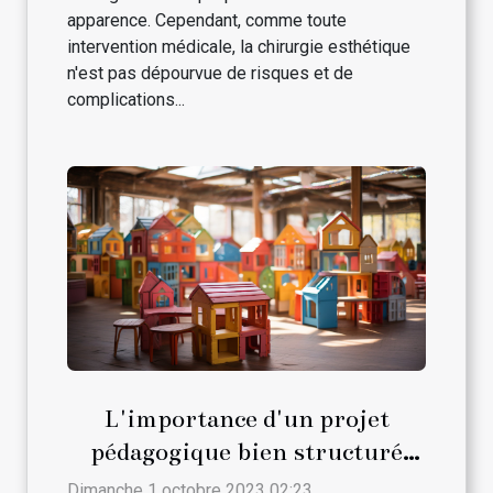
apparence. Cependant, comme toute
intervention médicale, la chirurgie esthétique
n'est pas dépourvue de risques et de
complications...
L'importance d'un projet
pédagogique bien structuré
dans une crèche
Dimanche 1 octobre 2023 02:23