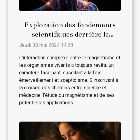
Exploration des fondements
scientifiques derrière le
magnétisme et son interaction
Jeudi 30 mai 2024 14:28
avec les traitements médicaux
L'interaction complexe entre le magnétisme et
conventionnels
les organismes vivants a toujours revêtu un
caractère fascinant, suscitant à la fois
émerveillement et scepticisme. S'inscrivant à
la croisée des chemins entre science et
médecine, l'étude du magnétisme et de ses
potentielles applications...