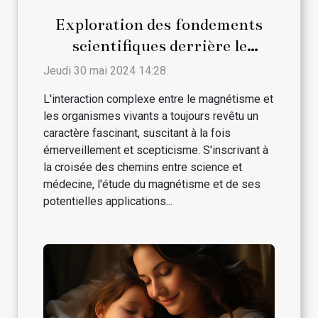
Exploration des fondements
scientifiques derrière le
magnétisme et son interaction
Jeudi 30 mai 2024 14:28
avec les traitements médicaux
L'interaction complexe entre le magnétisme et
conventionnels
les organismes vivants a toujours revêtu un
caractère fascinant, suscitant à la fois
émerveillement et scepticisme. S'inscrivant à
la croisée des chemins entre science et
médecine, l'étude du magnétisme et de ses
potentielles applications...