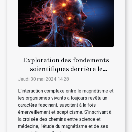
Exploration des fondements
scientifiques derrière le
magnétisme et son interaction
Jeudi 30 mai 2024 14:28
avec les traitements médicaux
L'interaction complexe entre le magnétisme et
conventionnels
les organismes vivants a toujours revêtu un
caractère fascinant, suscitant à la fois
émerveillement et scepticisme. S'inscrivant à
la croisée des chemins entre science et
médecine, l'étude du magnétisme et de ses