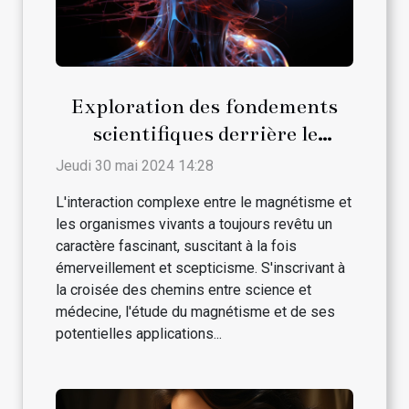
Exploration des fondements
scientifiques derrière le
magnétisme et son interaction
Jeudi 30 mai 2024 14:28
avec les traitements médicaux
L'interaction complexe entre le magnétisme et
conventionnels
les organismes vivants a toujours revêtu un
caractère fascinant, suscitant à la fois
émerveillement et scepticisme. S'inscrivant à
la croisée des chemins entre science et
médecine, l'étude du magnétisme et de ses
potentielles applications...