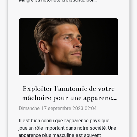
Exploiter l'anatomie de votre
mâchoire pour une apparence
plus masculine
Dimanche 17 septembre 2023 02:04
Il est bien connu que l'apparence physique
joue un rôle important dans notre société. Une
apparence plus masculine est souvent