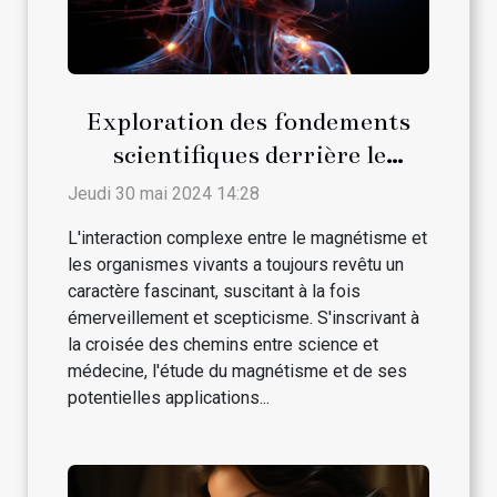
Exploration des fondements
scientifiques derrière le
magnétisme et son interaction
Jeudi 30 mai 2024 14:28
avec les traitements médicaux
L'interaction complexe entre le magnétisme et
conventionnels
les organismes vivants a toujours revêtu un
caractère fascinant, suscitant à la fois
émerveillement et scepticisme. S'inscrivant à
la croisée des chemins entre science et
médecine, l'étude du magnétisme et de ses
potentielles applications...