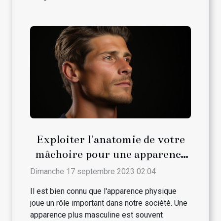
Exploiter l'anatomie de votre
mâchoire pour une apparence
plus masculine
Dimanche 17 septembre 2023 02:04
Il est bien connu que l'apparence physique
joue un rôle important dans notre société. Une
apparence plus masculine est souvent