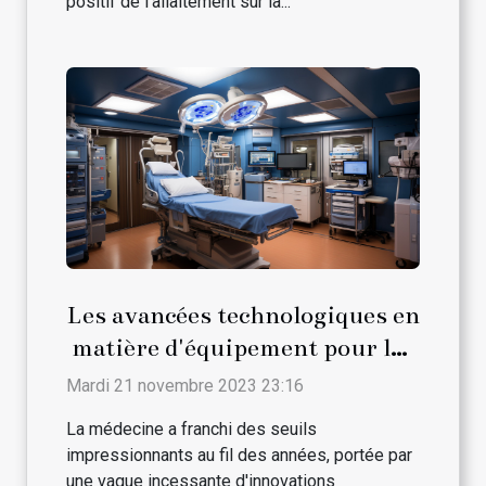
positif de l'allaitement sur la...
Les avancées technologiques en
matière d'équipement pour les
salles d'opération
Mardi 21 novembre 2023 23:16
La médecine a franchi des seuils
impressionnants au fil des années, portée par
une vague incessante d'innovations