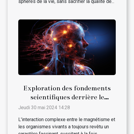
sphères de la vie, sans sacrifier la qualité de...
Exploration des fondements
scientifiques derrière le
magnétisme et son interaction
Jeudi 30 mai 2024 14:28
avec les traitements médicaux
L'interaction complexe entre le magnétisme et
conventionnels
les organismes vivants a toujours revêtu un
caractère fascinant, suscitant à la fois