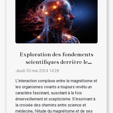
Exploration des fondements
scientifiques derrière le
magnétisme et son interaction
Jeudi 30 mai 2024 14:28
avec les traitements médicaux
L'interaction complexe entre le magnétisme et
conventionnels
les organismes vivants a toujours revêtu un
caractère fascinant, suscitant à la fois
émerveillement et scepticisme. S'inscrivant à
la croisée des chemins entre science et
médecine, l'étude du magnétisme et de ses