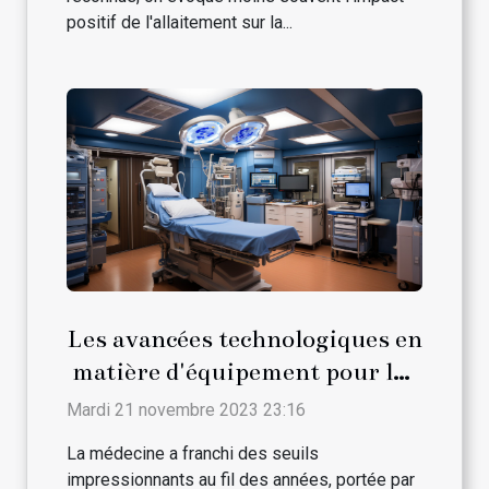
positif de l'allaitement sur la...
Les avancées technologiques en
matière d'équipement pour les
salles d'opération
Mardi 21 novembre 2023 23:16
La médecine a franchi des seuils
impressionnants au fil des années, portée par