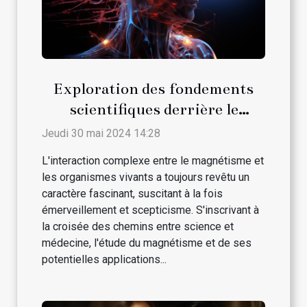
Exploration des fondements
scientifiques derrière le
magnétisme et son interaction
Jeudi 30 mai 2024 14:28
avec les traitements médicaux
L'interaction complexe entre le magnétisme et
conventionnels
les organismes vivants a toujours revêtu un
caractère fascinant, suscitant à la fois
émerveillement et scepticisme. S'inscrivant à
la croisée des chemins entre science et
médecine, l'étude du magnétisme et de ses
potentielles applications...