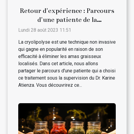
Retour d'expérience : Parcours
d'une patiente de la
cryolipolyse avec le Dr. Karine
Lundi 28 août 2023 11:51
Atienza
La cryolipolyse est une technique non invasive
qui gagne en popularité en raison de son
efficacité à éliminer les amas graisseux
localisés. Dans cet article, nous allons
partager le parcours d'une patiente qui a choisi
ce traitement sous la supervision du Dr. Karine
Atienza. Vous découvrirez ce...