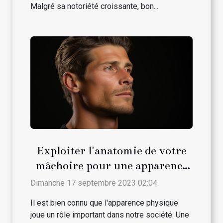
Malgré sa notoriété croissante, bon...
Exploiter l'anatomie de votre
mâchoire pour une apparence
plus masculine
Dimanche 17 septembre 2023 02:04
Il est bien connu que l'apparence physique
joue un rôle important dans notre société. Une