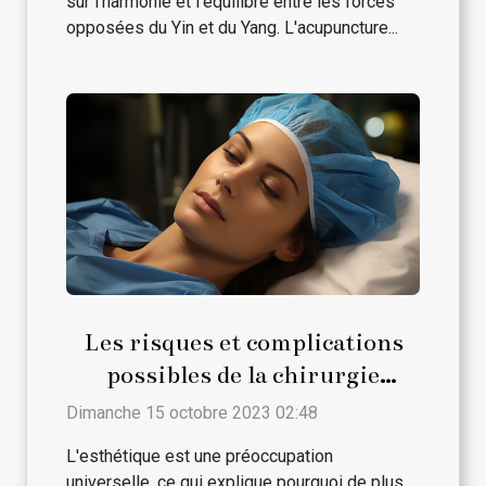
sur l'harmonie et l'équilibre entre les forces
opposées du Yin et du Yang. L'acupuncture...
Les risques et complications
possibles de la chirurgie
esthétique
Dimanche 15 octobre 2023 02:48
L'esthétique est une préoccupation
universelle, ce qui explique pourquoi de plus