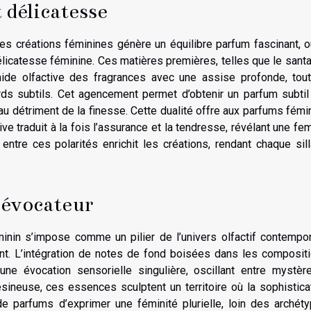
 délicatesse
 créations féminines génère un équilibre parfum fascinant, o
licatesse féminine. Ces matières premières, telles que le santal
amide olfactive des fragrances avec une assise profonde, tou
ds subtils. Cet agencement permet d’obtenir un parfum subtil 
u détriment de la finesse. Cette dualité offre aux parfums fémi
ctive traduit à la fois l’assurance et la tendresse, révélant une f
ntre ces polarités enrichit les créations, rendant chaque sil
 évocateur
nin s’impose comme un pilier de l’univers olfactif contempor
ment. L’intégration de notes de fond boisées dans les composit
une évocation sensorielle singulière, oscillant entre mystèr
sineuse, ces essences sculptent un territoire où la sophistica
 de parfums d’exprimer une féminité plurielle, loin des archét