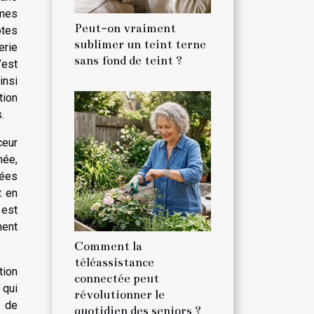
mmes
Peut-on vraiment
otes
sublimer un teint terne
erie
sans fond de teint ?
’est
insi
tion
.
ceur
mée,
sées
t en
 est
ment
Comment la
téléassistance
tion
connectée peut
 qui
révolutionner le
e de
quotidien des seniors ?