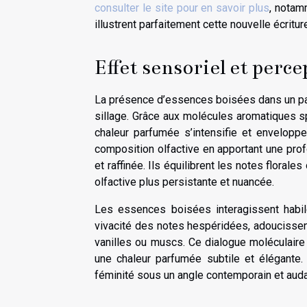
consulter le site pour en savoir plus
, notam
illustrent parfaitement cette nouvelle écriture
Effet sensoriel et perc
La présence d’essences boisées dans un pa
sillage. Grâce aux molécules aromatiques spé
chaleur parfumée s’intensifie et envelopp
composition olfactive en apportant une pr
et raffinée. Ils équilibrent les notes florale
olfactive plus persistante et nuancée.
Les essences boisées interagissent habile
vivacité des notes hespéridées, adoucissen
vanilles ou muscs. Ce dialogue moléculaire
une chaleur parfumée subtile et élégante. I
féminité sous un angle contemporain et auda