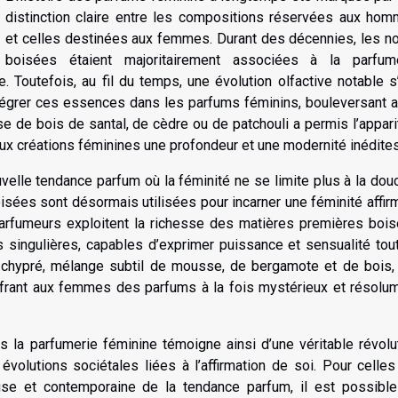
distinction claire entre les compositions réservées aux ho
et celles destinées aux femmes. Durant des décennies, les n
boisées étaient majoritairement associées à la parfum
 Toutefois, au fil du temps, une évolution olfactive notable s
tégrer ces essences dans les parfums féminins, bouleversant a
se de bois de santal, de cèdre ou de patchouli a permis l’appari
ux créations féminines une profondeur et une modernité inédites
elle tendance parfum où la féminité ne se limite plus à la dou
boisées sont désormais utilisées pour incarner une féminité affir
arfumeurs exploitent la richesse des matières premières boi
 singulières, capables d’exprimer puissance et sensualité tou
d chypré, mélange subtil de mousse, de bergamote et de bois,
offrant aux femmes des parfums à la fois mystérieux et résolu
 la parfumerie féminine témoigne ainsi d’une véritable révolu
évolutions sociétales liées à l’affirmation de soi. Pour celles
euse et contemporaine de la tendance parfum, il est possibl