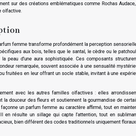
ment sur des créations emblématiques comme Rochas Audace,
 olfactive.
eption
rfum femme transforme profondément la perception sensoriell
cifiques aux bois, telles que le santal, le cèdre ou le patchouli
e la peau d’une aura sophistiquée. Ces composants structuren
ofondeur remarquée, souvent associée à une sensualité mystéri
s ou fruitées en leur offrant un socle stable, invitant à une expéri
ment avec les autres familles olfactives : elles arrondissen
t la douceur des fleurs et soutiennent la gourmandise de certa
 façonne un parfum femme au caractère affirmé, tout en mainte
l en résulte un sillage qui capte l’attention, tout en subliman
cieux, bien différent des codes traditionnels uniquement floraux