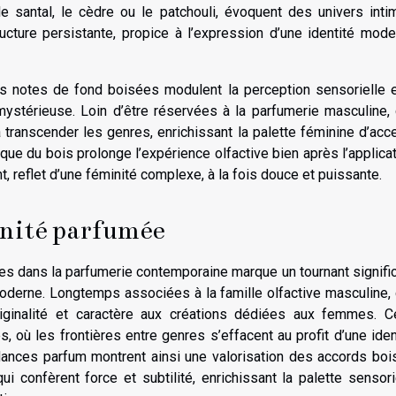
le santal, le cèdre ou le patchouli, évoquent des univers inti
ucture persistante, propice à l’expression d’une identité mode
les notes de fond boisées modulent la perception sensorielle 
mystérieuse. Loin d’être réservées à la parfumerie masculine,
 transcender les genres, enrichissant la palette féminine d’acc
que du bois prolonge l’expérience olfactive bien après l’applicat
ant, reflet d’une féminité complexe, à la fois douce et puissante.
inité parfumée
es dans la parfumerie contemporaine marque un tournant signific
moderne. Longtemps associées à la famille olfactive masculine,
iginalité et caractère aux créations dédiées aux femmes. C
, où les frontières entre genres s’effacent au profit d’une iden
ndances parfum montrent ainsi une valorisation des accords boi
qui confèrent force et subtilité, enrichissant la palette sensori