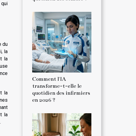
 qui
e du
, la
t la
euse
ence
Comment l'IA
transforme-t-elle le
t la
quotidien des infirmiers
en 2026 ?
ines
nant
t la
.