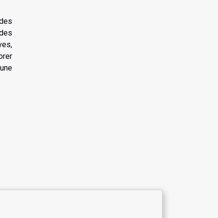
 des
 des
ves,
orer
 une