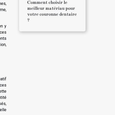
Comment choisir le
mes,
meilleur matériau pour
rne,
votre couronne dentaire
?
en y
 ces
ents
ion,
atif
 ces
ette
tité
sés,
elle