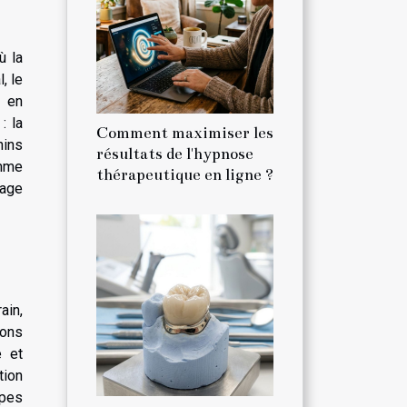
ù la
, le
t en
: la
Comment maximiser les
nins
résultats de l'hypnose
emme
thérapeutique en ligne ?
lage
ain,
ions
e et
tion
ypes