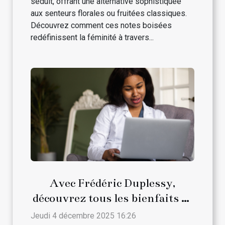
séduit, offrant une alternative sophistiquée
aux senteurs florales ou fruitées classiques.
Découvrez comment ces notes boisées
redéfinissent la féminité à travers...
Avec Frédéric Duplessy,
découvrez tous les bienfaits de
la psychanalyse en ligne
Jeudi 4 décembre 2025 16:26